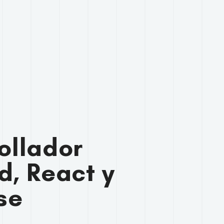
ollador
d, React y
se