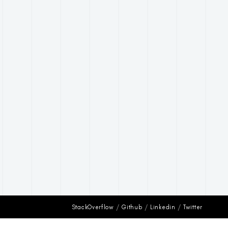
StackOverflow
Github
Linkedin
Twitter