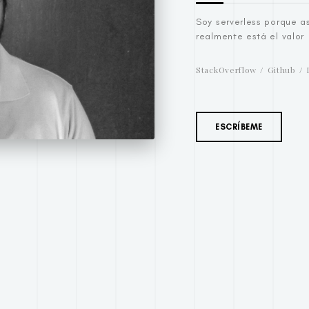
Soy serverless porque a
realmente está el valor
StackOverflow
Github
ESCRÍBEME